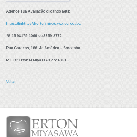
Agende sua Avaliação clicando aqui:
https://linktr.ee/drertonmiyasawa.sorocaba
☏ 15 98175-1069 ou 3359-2772
Rua Caracas, 186. Jd América – Sorocaba
R.T. Dr Erton M Miyasawa cro 63813
Voltar