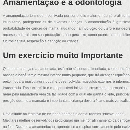
Amamentação e a odontologia
A amamentação tem sido incentivada por ser o leite materno não só o aliment
imunizante, protegendo-as de diversas doenças. A amamentação é gratifica
probabilidade de câncer de mama, ajudando na involução do útero e na depres
recursos naturais em sua produção e não gera lixo, como ocorre com os leite
futuros na fala, respiração e dentição da criança.
Um exercício muito Importante
Quando a criança é amamentada, está não só sendo alimentada, como também fa
nascer, o bebê tem o maxilar inferior muito pequeno, que irá alcançar equilíb
peito. Toda a musculatura bucal é desenvolvida, músculos externos e internos, 
transpirado. Esse exercício é o responsável inicial no crescimento harmonioso
nenê pela mamadeira vem da facilidade com a qual ele ganha o leite, principalm
posição durante a mamada é importante: a criança deverá ficar o mais verticalizad
Uma atitude na tentativa de evitar apinhamento dental (dentes “encavalados”)
Maxilares melhor desenvolvidos propiciarão um melhor alinhamento da dentição
na fala. Durante a amamentação, aprende-se a respirar corretamente pelo nariz