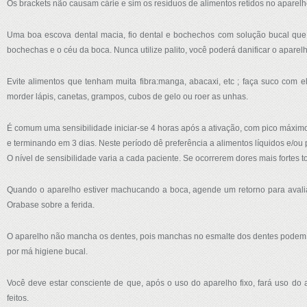
Os brackets não causam cárie e sim os resíduos de alimentos retidos no aparel
Uma boa escova dental macia, fio dental e bochechos com solução bucal que
bochechas e o céu da boca. Nunca utilize palito, você poderá danificar o aparel
Evite alimentos que tenham muita fibra:manga, abacaxi, etc ; faça suco com e
morder lápis, canetas, grampos, cubos de gelo ou roer as unhas.
É comum uma sensibilidade iniciar-se 4 horas após a ativação, com pico máxim
e terminando em 3 dias. Neste período dê preferência a alimentos líquidos e/ou 
O nível de sensibilidade varia a cada paciente. Se ocorrerem dores mais fortes 
Quando o aparelho estiver machucando a boca, agende um retorno para avali
Orabase sobre a ferida.
O aparelho não mancha os dentes, pois manchas no esmalte dos dentes podem s
por má higiene bucal.
Você deve estar consciente de que, após o uso do aparelho fixo, fará uso do
feitos.